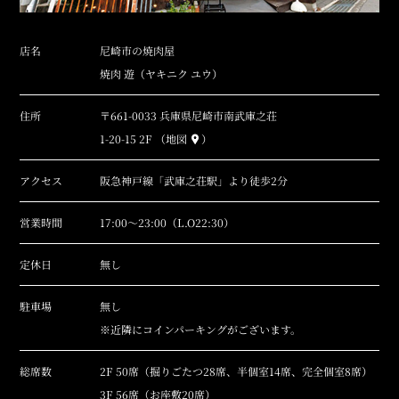
店名
尼崎市の焼肉屋
焼肉 遊（ヤキニク ユウ）
住所
〒661-0033
兵庫県尼崎市南武庫之荘
1-20-15 2F
（地図
）
アクセス
阪急神戸線「武庫之荘駅」より徒歩2分
営業時間
17:00～23:00（L.O22:30）
定休日
無し
駐車場
無し
※近隣にコインパーキングがございます。
総席数
2F 50席（掘りごたつ28席、半個室14席、完全個室8席）
3F 56席（お座敷20席）