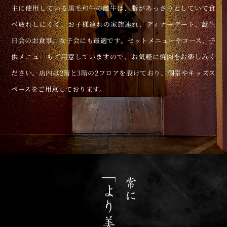
主に使用している黒毛和牛の雌牛は、
脂があっさりとしていて食
べ疲れしにくく、
お子様連れの家族連れ、ディナーデート、誕生
日会のお食事、女子会にも最適です。
セットメニューやコース、子
供メニューもご用意していますので、
お気軽に焼肉をお楽しみく
ださい。
店内は2階と3階の2フロアを設けており、
個室やキッズス
ペースをご用意しております。